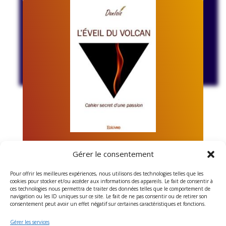
Vous pouvez à tout moment utiliser le lien de
désabonnement intégré dans chacun de nos
mails.
L'Eveil du Volcan
Gérer le consentement
Cahier Secret d’une Passion.
Pour offrir les meilleures expériences, nous utilisons des technologies telles que les
cookies pour stocker et/ou accéder aux informations des appareils. Le fait de consentir à
Une histoire d’âmes soeurs dévoilant la connexion
ces technologies nous permettra de traiter des données telles que le comportement de
navigation ou les ID uniques sur ce site. Le fait de ne pas consentir ou de retirer son
entre les mondes intérieurs, le rêve éveillé et la
consentement peut avoir un effet négatif sur certaines caractéristiques et fonctions.
réalité manifestée de la vie.
Gérer les services