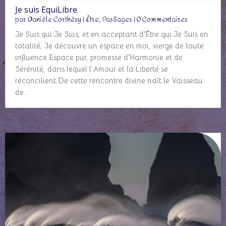
Je suis EquiLibre
par
Danièle Corthésy
|
Être
,
PasSages
| 0 Commentaires
Je Suis qui Je Suis, et en acceptant d'Être qui Je Suis en
totalité, Je découvre un espace en moi, vierge de toute
influence.Espace pur, promesse d'Harmonie et de
Sérénité, dans lequel l'Amour et la Liberté se
réconcilient.De cette rencontre divine naît le Vaisseau
de...