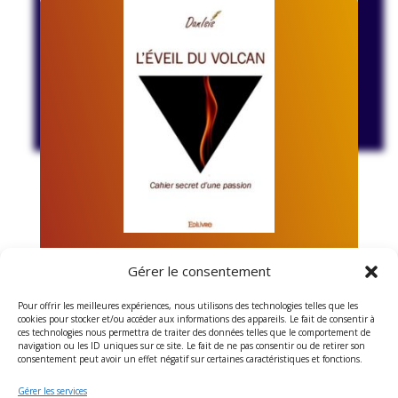
Vous pouvez à tout moment utiliser le lien de
désabonnement intégré dans chacun de nos
mails.
L'Eveil du Volcan
Gérer le consentement
Cahier Secret d’une Passion.
Pour offrir les meilleures expériences, nous utilisons des technologies telles que les
cookies pour stocker et/ou accéder aux informations des appareils. Le fait de consentir à
Une histoire d’âmes soeurs dévoilant la connexion
ces technologies nous permettra de traiter des données telles que le comportement de
navigation ou les ID uniques sur ce site. Le fait de ne pas consentir ou de retirer son
entre les mondes intérieurs, le rêve éveillé et la
consentement peut avoir un effet négatif sur certaines caractéristiques et fonctions.
réalité manifestée de la vie.
Gérer les services