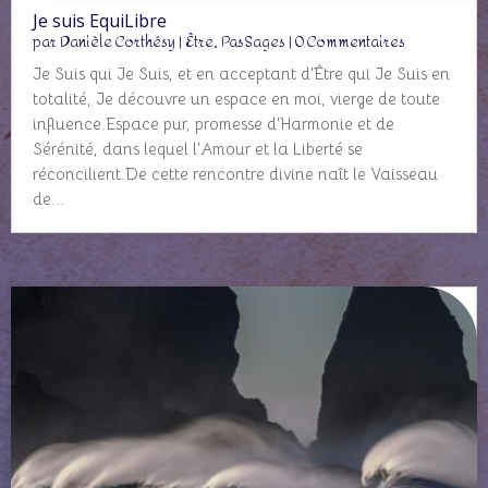
Je suis EquiLibre
par
Danièle Corthésy
|
Être
,
PasSages
| 0 Commentaires
Je Suis qui Je Suis, et en acceptant d'Être qui Je Suis en
totalité, Je découvre un espace en moi, vierge de toute
influence.Espace pur, promesse d'Harmonie et de
Sérénité, dans lequel l'Amour et la Liberté se
réconcilient.De cette rencontre divine naît le Vaisseau
de...