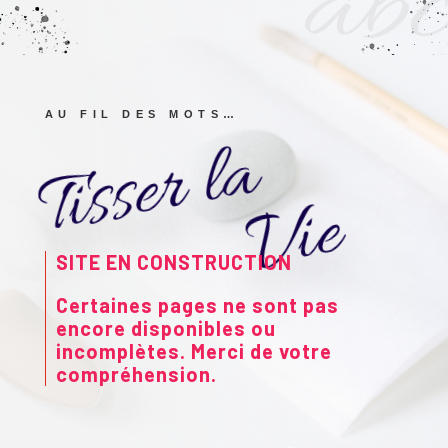
abc
T
i
s
s
e
r
l
a
V
i
AU FIL DES MOTS…
e
SITE EN CONSTRUCTION
Certaines pages ne sont pas
encore disponibles ou
incomplètes. Merci de votre
compréhension.