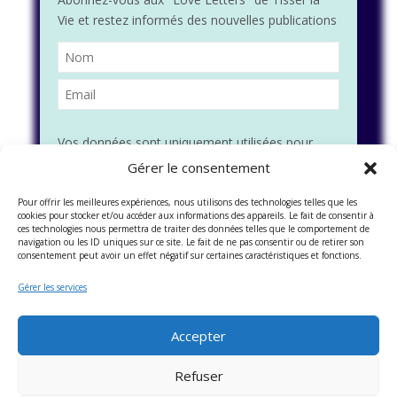
Vie et restez informés des nouvelles publications
Vos données sont uniquement utilisées pour
vous envoyer notre lettre d'information, ainsi
Gérer le consentement
que des informations concernant nos activités.
Vous pouvez à tout moment utiliser le lien de
Pour offrir les meilleures expériences, nous utilisons des technologies telles que les
cookies pour stocker et/ou accéder aux informations des appareils. Le fait de consentir à
désabonnement intégré dans chacun de nos
ces technologies nous permettra de traiter des données telles que le comportement de
navigation ou les ID uniques sur ce site. Le fait de ne pas consentir ou de retirer son
mails.
consentement peut avoir un effet négatif sur certaines caractéristiques et fonctions.
Gérer les services
Accepter
Refuser