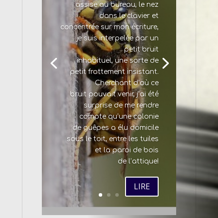
assise au bureau, le nez
dans le clavier et
concentrée sur mon écriture,
je suis interpelée par un
petit bruit
inhabituel, une sorte de
petit frottement insistant.
Cherchant d’où ce
bruit pouvait venir, j’ai été
surprise de me rendre
compte qu’une colonie
de guêpes a élu domicile
sous le toit, entre les tuiles
et la paroi de bois
de l’attique!
LIRE