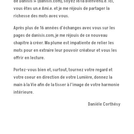
de DanIsis » (danisis.com), soyez le/la Bienvenu.e. Ici,
vous êtes un.e Ami.e. et je me réjouis de partager la
richesse des mots avec vous.
Après plus de 16 années d’échanges avec vous sur les
pages de danisis.com, je me réjouis de ce nouveau
chapitre à créer. Ma plume est impatiente de relier les
mots pour en extraire leur pouvoir créateur et vous les
offrir en lecture.
Portez-vous bien et, surtout, tournez votre regard et
votre coeur en direction de votre Lumière, donnez la
main à la Vie afin de la tisser à l’image de votre harmonie
intérieure.
Danièle Corthésy